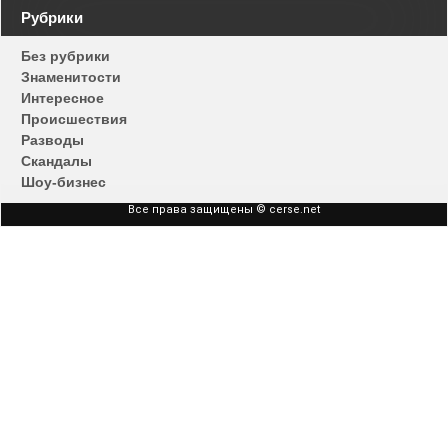
Навигация
Рубрики
по
записям
Без рубрики
Знаменитости
Интересное
Происшествия
Разводы
Скандалы
Шоу-бизнес
Все права защищены © cerse.net