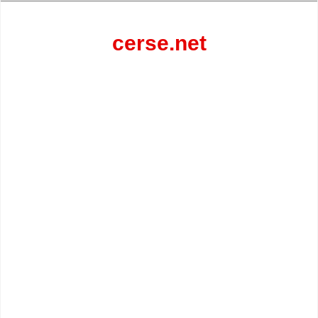
Перейти
к
содержанию
cerse.net