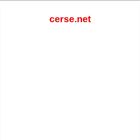
Перейти
к
содержанию
cerse.net