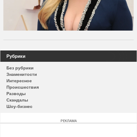
Навигация
Рубрики
по
Без рубрики
записям
Знаменитости
Интересное
Происшествия
Разводы
Скандалы
Шоу-бизнес
РЕКЛАМА