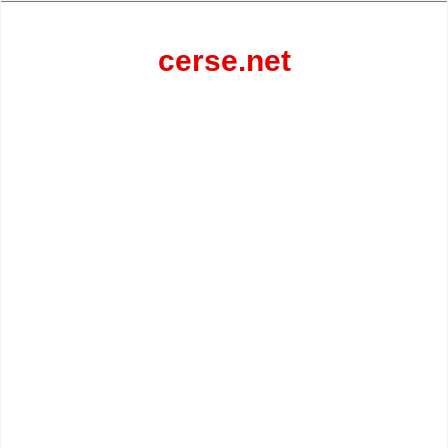
Перейти
к
содержанию
cerse.net