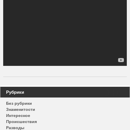
Навигация
Рубрики
по
Без рубрики
записям
Знаменитости
Интересное
Происшествия
Разводы