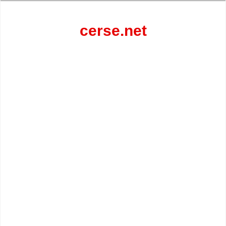
Перейти
к
содержанию
cerse.net