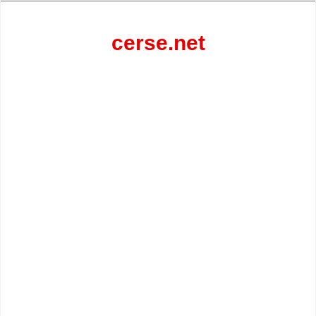
Перейти
к
содержанию
cerse.net