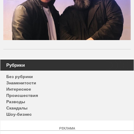
Навигация
Рубрики
по
Без рубрики
записям
Знаменитости
Интересное
Происшествия
Разводы
Скандалы
Шоу-бизнес
РЕКЛАМА