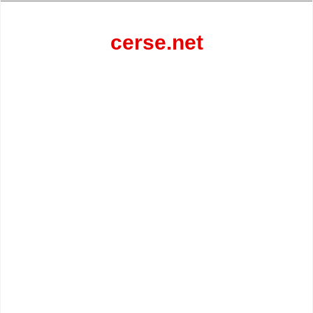
Перейти
к
содержанию
cerse.net