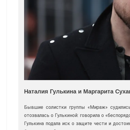
Наталия Гулькина и Маргарита Суха
Бывшие солистки группы «Мираж» судились
отозвалась о Гулькиной: говорила о «беспоря
Гулькина подала иск о защите чести и достои