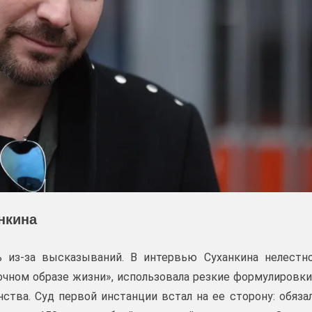
нкина
 из-за высказываний. В интервью Суханкина нелестн
дочном образе жизни», использовала резкие формулировки
нства. Суд первой инстанции встал на ее сторону: обяза