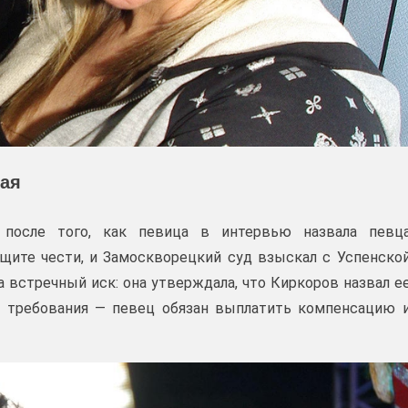
кая
 после того, как певица в интервью назвала певц
щите чести, и Замоскворецкий суд взыскал с Успенско
а встречный иск: она утверждала, что Киркоров назвал е
е требования — певец обязан выплатить компенсацию 