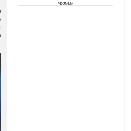
РЕКЛАМА
м
е
ы
й