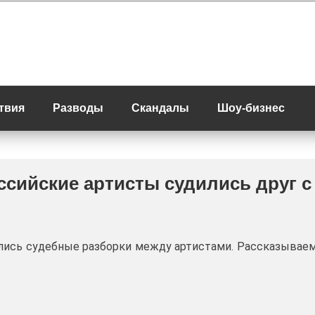
твия
Разводы
Скандалы
Шоу-бизнес
оссийские артисты судились друг с
чались судебные разборки между артистами. Рассказывае