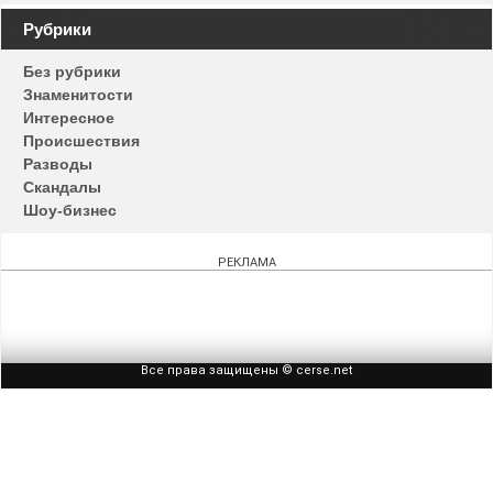
Навигация
Рубрики
по
Без рубрики
записям
Знаменитости
Интересное
Происшествия
Разводы
Скандалы
Шоу-бизнес
РЕКЛАМА
Все права защищены © cerse.net