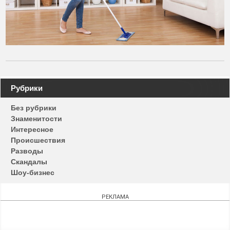
Навигация
Рубрики
по
Без рубрики
записям
Знаменитости
Интересное
Происшествия
Разводы
Скандалы
Шоу-бизнес
РЕКЛАМА