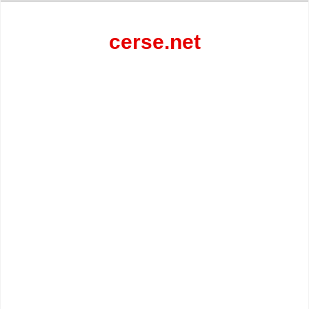
Перейти
к
содержанию
cerse.net