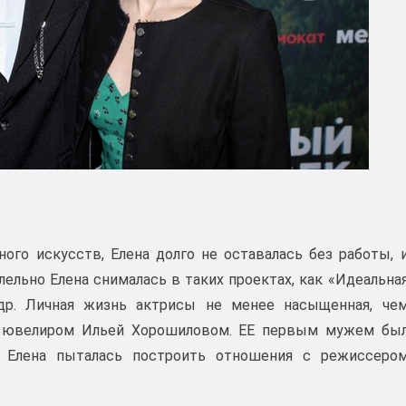
ого искусств, Елена долго не оставалась без работы, 
лельно Елена снималась в таких проектах, как «Идеальна
др. Личная жизнь актрисы не менее насыщенная, че
 с ювелиром Ильей Хорошиловом. ЕЕ первым мужем бы
м Елена пыталась построить отношения с режиссеро