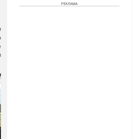
РЕКЛАМА
и
а
е
й