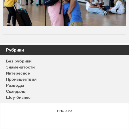
Навигация
Рубрики
по
Без рубрики
записям
Знаменитости
Интересное
Происшествия
Разводы
Скандалы
Шоу-бизнес
РЕКЛАМА