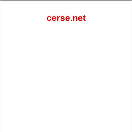
Перейти
к
содержанию
cerse.net