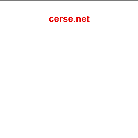
Перейти
к
содержанию
cerse.net