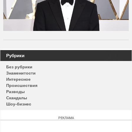
Навигация
Рубрики
по
Без рубрики
записям
Знаменитости
Интересное
Происшествия
Разводы
Скандалы
Шоу-бизнес
РЕКЛАМА