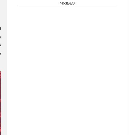
РЕКЛАМА
и
с
о
о