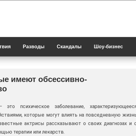
твия
Разводы
Скандалы
Шоу-бизнес
рые имеют обсессивно-
во
— это психическое заболевание, характеризующеес
ствиями, которые могут влиять на повседневную жизн
звестные актрисы рассказывают о своих диагнозах и 
ощью терапии или лекарств.