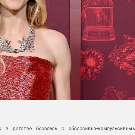
к в детстве боролась с обсессивно-компульсивны