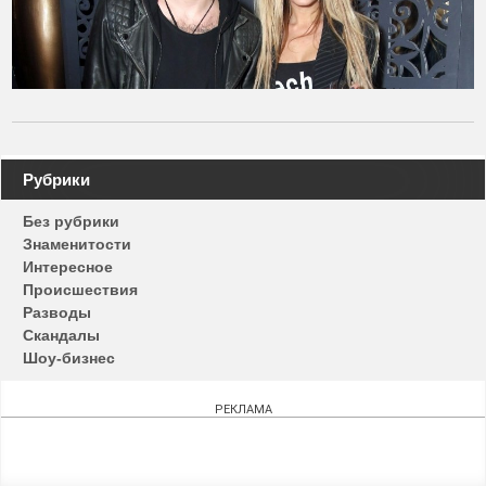
Навигация
Рубрики
по
Без рубрики
записям
Знаменитости
Интересное
Происшествия
Разводы
Скандалы
Шоу-бизнес
РЕКЛАМА