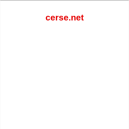
Перейти
к
содержанию
cerse.net