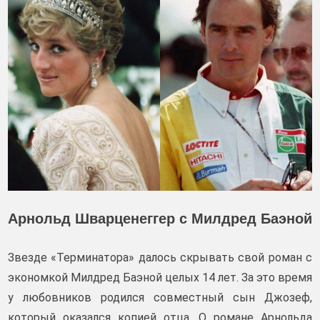
Арнольд Шварценеггер с Милдред Баэной
Звезде «Терминатора» далось скрывать свой роман с
экономкой Милдред Баэной целых 14 лет. За это время
у любовников родился совместный сын Джозеф,
который оказался копией отца. О романе Арнольда