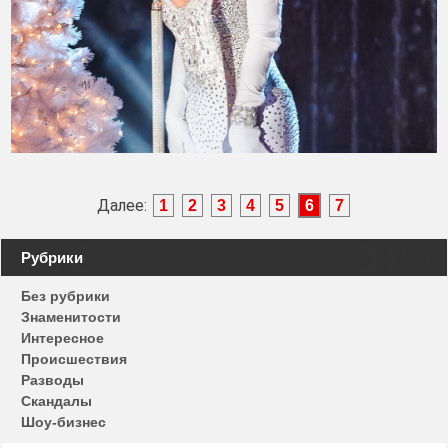
Далее:
1
2
3
4
5
6
7
Навигация
Рубрики
по
Без рубрики
записям
Знаменитости
Интересное
Происшествия
Разводы
Скандалы
Шоу-бизнес