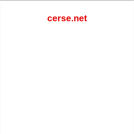
Перейти
к
содержанию
cerse.net