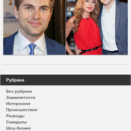
Навигация
Рубрики
по
Без рубрики
записям
Знаменитости
Интересное
Происшествия
Разводы
Скандалы
Шоу-бизнес