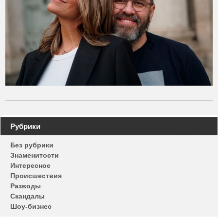
Навигация
Рубрики
по
Без рубрики
записям
Знаменитости
Интересное
Происшествия
Разводы
Скандалы
Шоу-бизнес