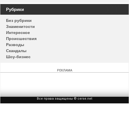
Навигация
Рубрики
по
Без рубрики
записям
Знаменитости
Интересное
Происшествия
Разводы
Скандалы
Шоу-бизнес
РЕКЛАМА
Все права защищены © cerse.net