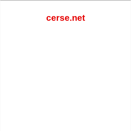
Перейти
к
содержанию
cerse.net