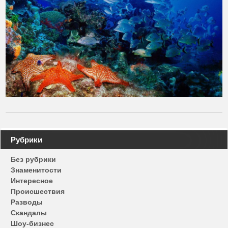
Навигация
Рубрики
по
Без рубрики
записям
Знаменитости
Интересное
Происшествия
Разводы
Скандалы
Шоу-бизнес