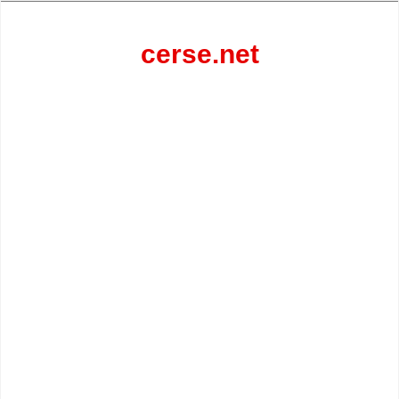
Перейти
к
содержанию
cerse.net