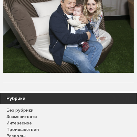
Навигация
Рубрики
по
Без рубрики
записям
Знаменитости
Интересное
Происшествия
Разводы