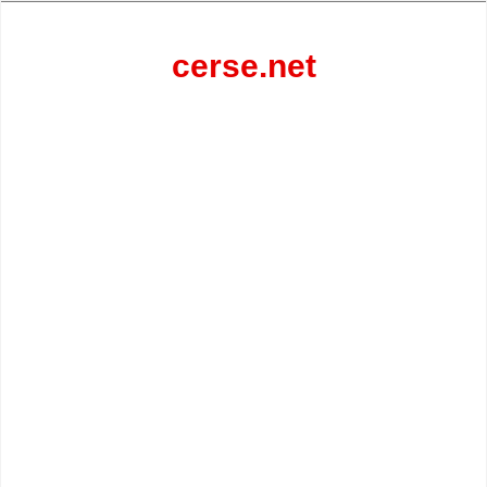
Перейти
к
содержанию
cerse.net