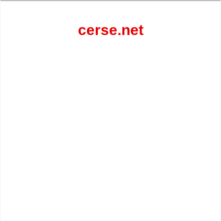
Перейти
к
содержанию
cerse.net