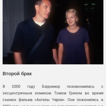
Второй брак
В 2000 году Бэрримор познакомилась с
эксцентричным комиком Томом Грином во время
съемок фильма «Ангелы Чарли». Они поженились в