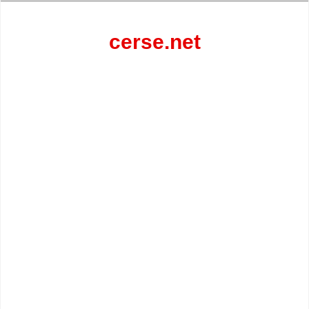
Перейти
к
содержанию
cerse.net