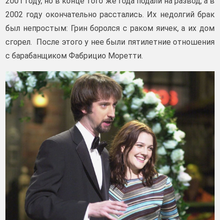
2001 году, но в конце того же года подали на развод, а в
2002 году окончательно расстались. Их недолгий брак
был непростым: Грин боролся с раком яичек, а их дом
сгорел. После этого у нее были пятилетние отношения
с барабанщиком Фабрицио Моретти.