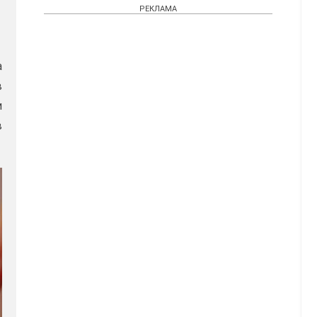
РЕКЛАМА
а
в
и
в