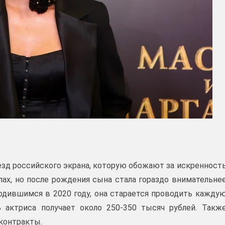
езд российского экрана, которую обожают за искренност
алах, но после рождения сына стала гораздо внимательне
родившимся в 2020 году, она старается проводить кажду
 актриса получает около 250-350 тысяч рублей. Такж
контракты.