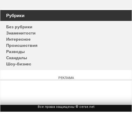
Навигация
Рубрики
по
Без рубрики
записям
Знаменитости
Интересное
Происшествия
Разводы
Скандалы
Шоу-бизнес
РЕКЛАМА
Все права защищены © cerse.net