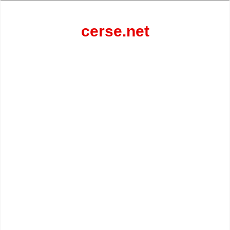
Перейти
к
содержанию
cerse.net