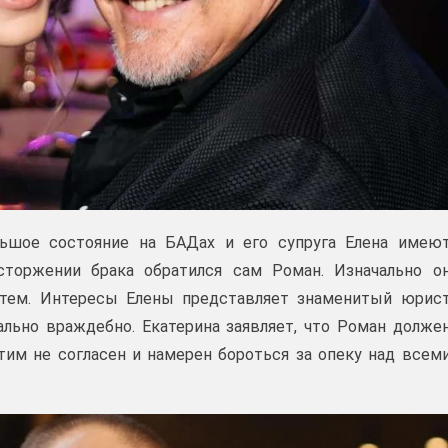
льшое состояние на БАДах и его супруга Елена имею
сторжении брака обратился сам Роман. Изначально о
тем. Интересы Елены представляет знаменитый юрис
ально враждебно. Екатерина заявляет, что Роман долже
тим не согласен и намерен бороться за опеку над всем