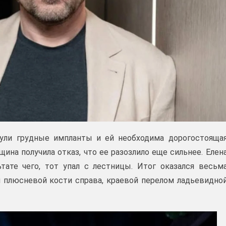
пнули грудные импланты и ей необходима дорогостояща
ина получила отказ, что ее разозлило еще сильнее. Елен
ьтате чего, тот упал с лестницы. Итог оказался весьм
 плюсневой кости справа, краевой перелом ладьевидно