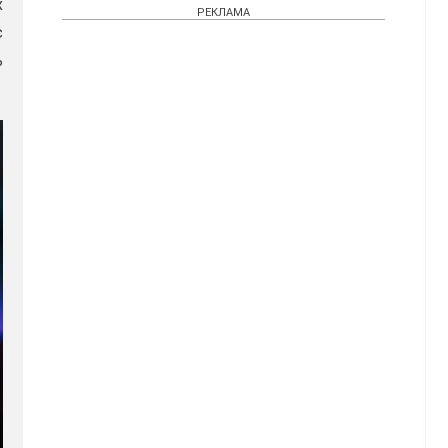
х
РЕКЛАМА
с
ь