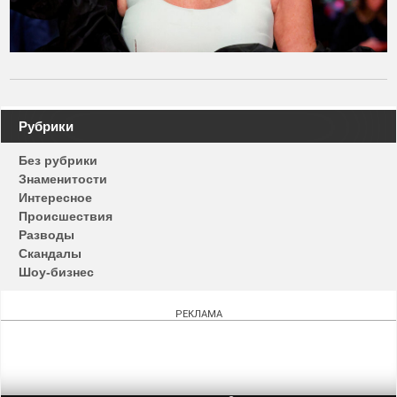
Навигация
Рубрики
по
Без рубрики
записям
Знаменитости
Интересное
Происшествия
Разводы
Скандалы
Шоу-бизнес
РЕКЛАМА