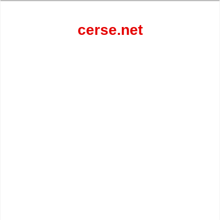
Перейти
к
содержанию
cerse.net