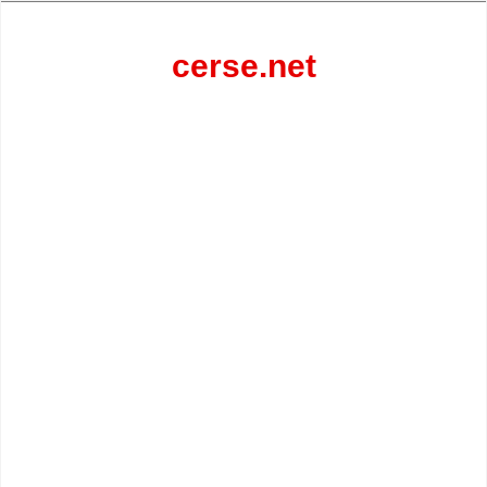
Перейти
к
содержанию
cerse.net