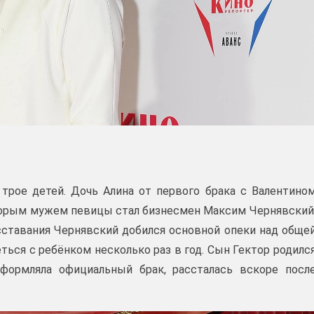
трое детей. Дочь Алина от первого брака с Валентино
Вторым мужем певицы стал бизнесмен Максим Чернявский
асставания Чернявский добился основной опеки над обще
ться с ребёнком несколько раз в год. Сын Гектор родилс
формляла официальный брак, рассталась вскоре посл