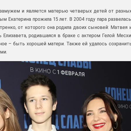
замужем и является матерью четверых детей от разны
м Екатерина прожила 15 лет. В 2004 году пара развелась
ренко, от которого она родила двоих сыновей: Матвея 
 Елизавета, родившаяся в браке с актером Гелой Месхи
вное – быть хорошей матери. Также ей удалось сохранит
ми.