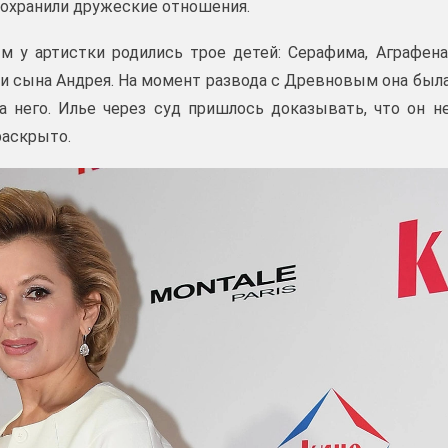
сохранили дружеские отношения.
 у артистки родились трое детей: Серафима, Аграфена
нии сына Андрея. На момент развода с Древновым она был
на него. Илье через суд пришлось доказывать, что он н
раскрыто.