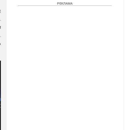
РЕКЛАМА
х
.
и
.
ь