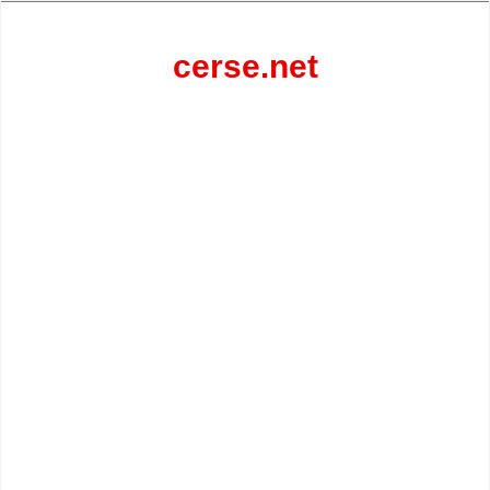
Перейти
к
содержанию
cerse.net