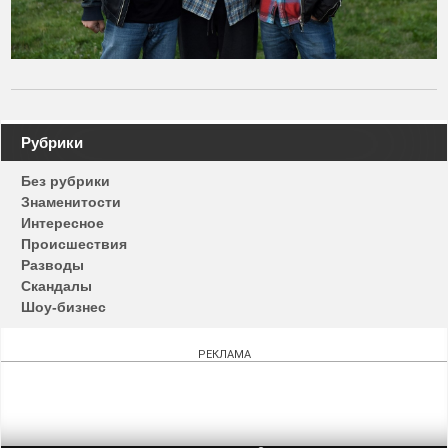
Навигация
Рубрики
по
Без рубрики
записям
Знаменитости
Интересное
Происшествия
Разводы
Скандалы
Шоу-бизнес
РЕКЛАМА