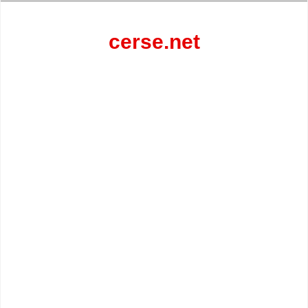
Перейти
к
содержанию
cerse.net