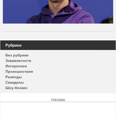
Навигация
Рубрики
по
Без рубрики
записям
Знаменитости
Интересное
Происшествия
Разводы
Скандалы
Шоу-бизнес
РЕКЛАМА