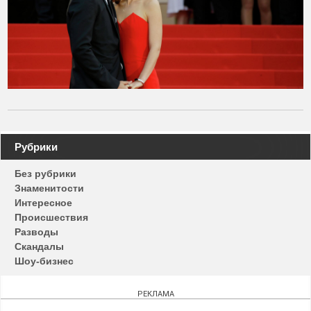
Навигация
Рубрики
по
Без рубрики
записям
Знаменитости
Интересное
Происшествия
Разводы
Скандалы
Шоу-бизнес
РЕКЛАМА