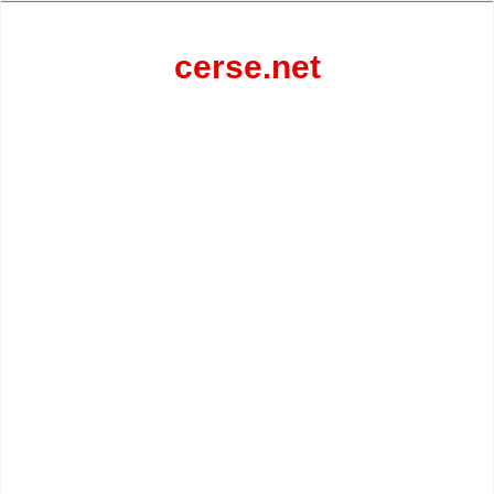
Перейти
к
содержанию
cerse.net