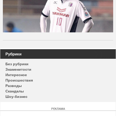
Навигация
Рубрики
по
Без рубрики
записям
Знаменитости
Интересное
Происшествия
Разводы
Скандалы
Шоу-бизнес
РЕКЛАМА