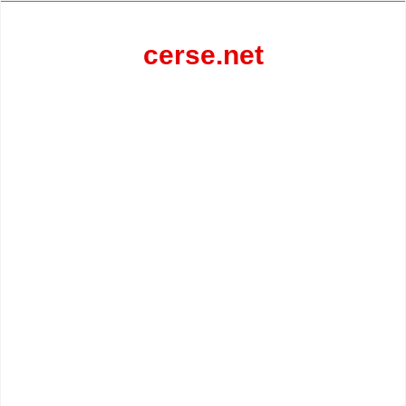
Перейти
к
содержанию
cerse.net