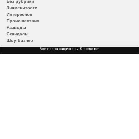
записям
Без рубрики
Знаменитости
Интересное
Происшествия
Разводы
Скандалы
Шоу-бизнес
Все права защищены © cerse.net