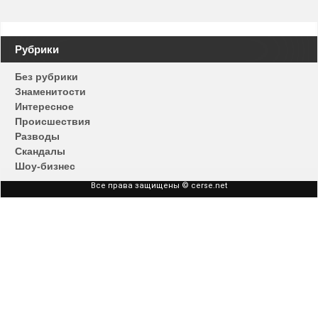
Навигация
Рубрики
по
записям
Без рубрики
Знаменитости
Интересное
Происшествия
Разводы
Скандалы
Шоу-бизнес
Все права защищены © cerse.net