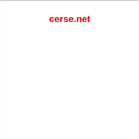
Перейти
к
содержанию
cerse.net