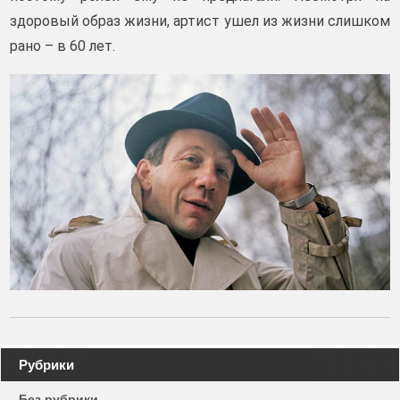
здоровый образ жизни,
артист ушел из жизни слишком
рано – в 60 лет.
Навигация
Рубрики
по
Без рубрики