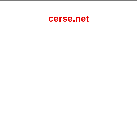
Перейти
к
содержанию
cerse.net