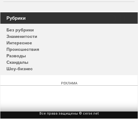
Навигация
Рубрики
по
Без рубрики
записям
Знаменитости
Интересное
Происшествия
Разводы
Скандалы
Шоу-бизнес
РЕКЛАМА
Все права защищены © cerse.net