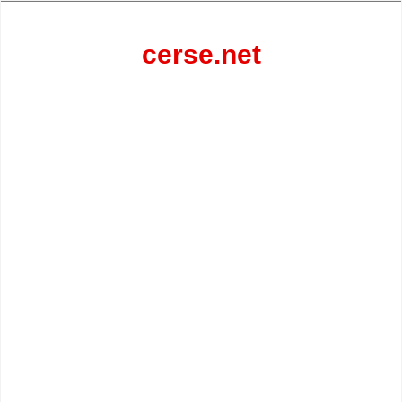
Перейти
к
содержанию
cerse.net