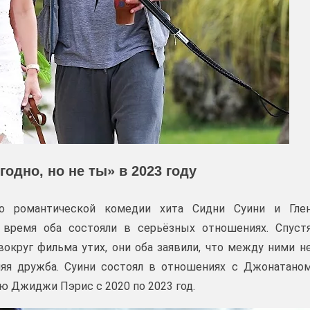
годно, но не ты» в 2023 году
го романтической комедии хита Сидни Суини и Гле
 время оба состояли в серьёзных отношениях. Спуст
вокруг фильма утих, они оба заявили, что между ними н
няя дружба. Суини состоял в отношениях с Джонатано
ью Джиджи Пэрис с 2020 по 2023 год.