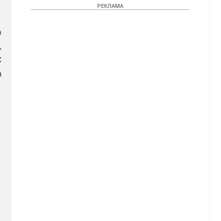
РЕКЛАМА
ю
,
С
а