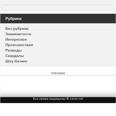
Навигация
Рубрики
по
Без рубрики
записям
Знаменитости
Интересное
Происшествия
Разводы
Скандалы
Шоу-бизнес
РЕКЛАМА
Все права защищены © cerse.net