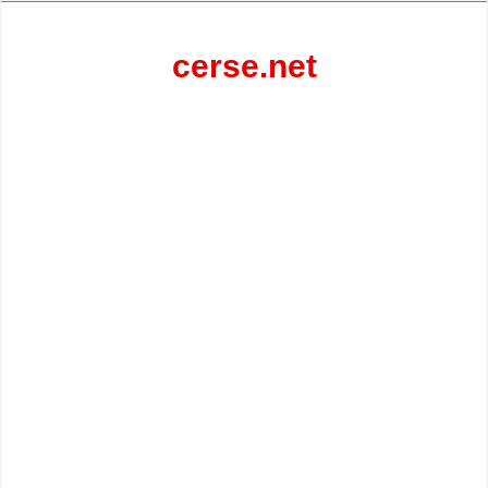
Перейти
к
содержанию
cerse.net