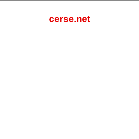
Перейти
к
содержанию
cerse.net