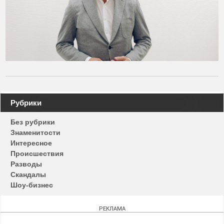
Навигация
Рубрики
по
Без рубрики
записям
Знаменитости
Интересное
Происшествия
Разводы
Скандалы
Шоу-бизнес
РЕКЛАМА