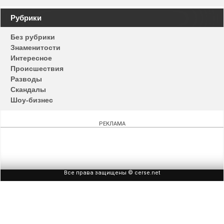
Навигация
Рубрики
по
Без рубрики
записям
Знаменитости
Интересное
Происшествия
Разводы
Скандалы
Шоу-бизнес
РЕКЛАМА
Все права защищены © cerse.net