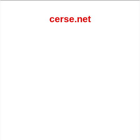
Перейти
к
содержанию
cerse.net