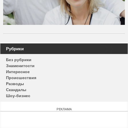
Навигация
Рубрики
по
Без рубрики
записям
Знаменитости
Интересное
Происшествия
Разводы
Скандалы
Шоу-бизнес
РЕКЛАМА