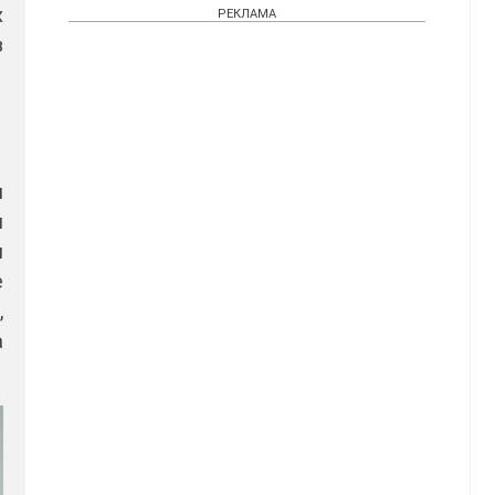
х
РЕКЛАМА
з
л
и
я
е
,
а