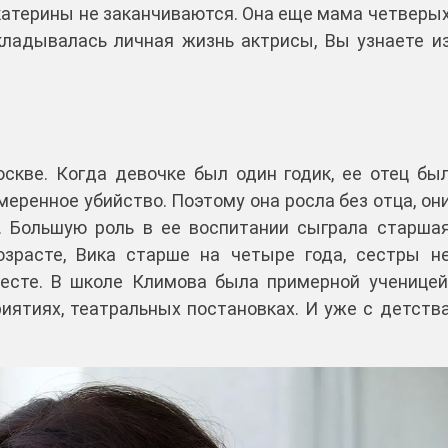
Екатерины не заканчиваются. Она еще мама четверы
складывалась личная жизнь актрисы, Вы узнаете и
скве. Когда девочке был один годик, ее отец бы
еренное убийство. Поэтому она росла без отца, он
. Большую роль в ее воспитании сыграла старша
озрасте, Вика старше на четыре года, сестры н
есте. В школе Климова была примерной ученицей
риятиях, театральных постановках. И уже с детств