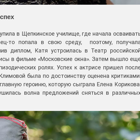
спех
упила в Щепкинское училище, где начала осваиват
нец-то попала в свою среду, поэтому, получал
чив диплом, Катя устроилась в Театр российско
рисы в фильме «Московские окна». Затем вышло ещ
эпизодических ролях. Успех к актрисе пришел посл
Климовой была по достоинству оценена критиками
 главную героиню, которую сыграла Елена Корикова
ушилась волна предложений сняться в различны