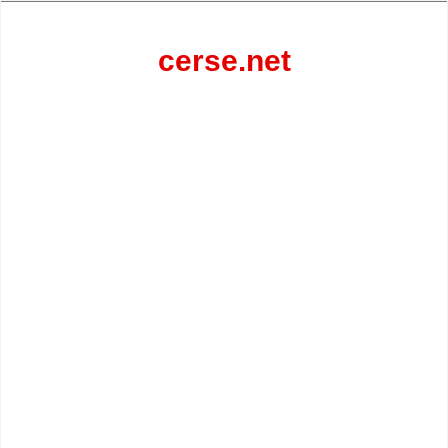
Перейти
к
содержанию
cerse.net