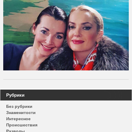
Навигация
Рубрики
по
Без рубрики
записям
Знаменитости
Интересное
Происшествия
Разводы