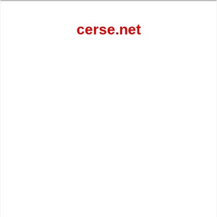
Перейти
к
содержанию
cerse.net