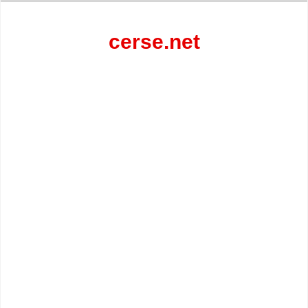
Перейти
к
содержанию
cerse.net