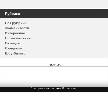
Навигация
Рубрики
по
Без рубрики
записям
Знаменитости
Интересное
Происшествия
Разводы
Скандалы
Шоу-бизнес
РЕКЛАМА
Все права защищены © cerse.net