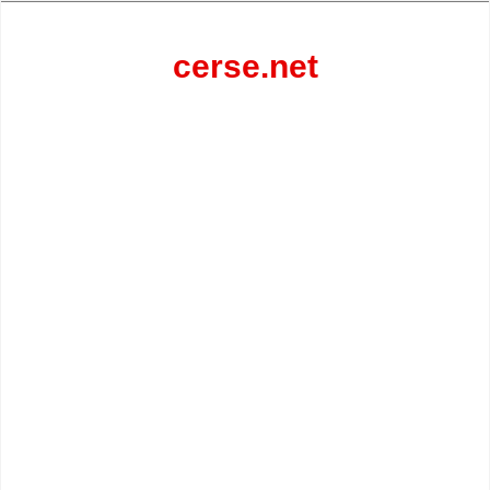
Перейти
к
содержанию
cerse.net