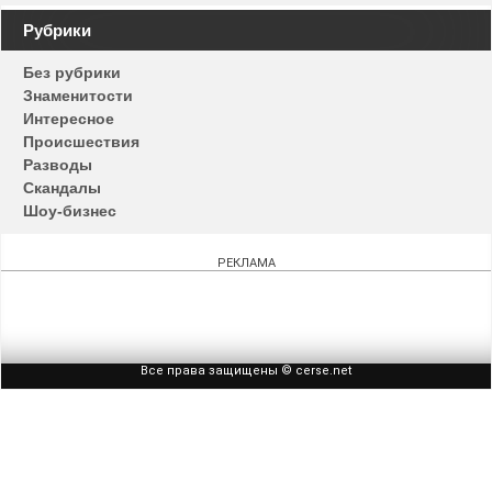
Навигация
Рубрики
по
Без рубрики
записям
Знаменитости
Интересное
Происшествия
Разводы
Скандалы
Шоу-бизнес
РЕКЛАМА
Все права защищены © cerse.net