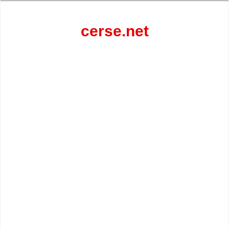
Перейти
к
содержанию
cerse.net