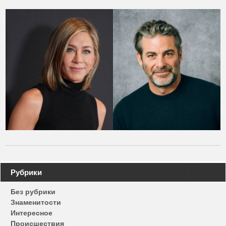
Навигация
Рубрики
по
Без рубрики
записям
Знаменитости
Интересное
Происшествия