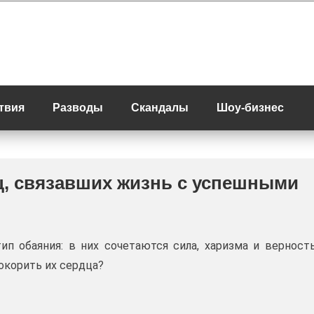
твия
Разводы
Скандалы
Шоу-бизнес
иц, связавших жизнь с успешными
п обаяния: в них сочетаются сила, харизма и верност
окорить их сердца?