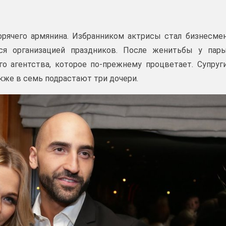
орячего армянина. Избранником актрисы стал бизнесме
лся организацией праздников. После женитьбы у пар
о агентства, которое по-прежнему процветает. Супруг
акже в семь подрастают три дочери.