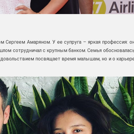
м Сергеем Амаряном. У ее супруга – яркая профессия: о
ошлом сотрудничал с крупным банком. Семья обосновалас
с удовольствием посвящает время малышам, но и о карьер