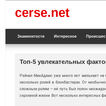
Перейти
к
cerse.net
содержанию
Знаменитости
Интересное
Происшес
Топ-5 увлекательных факто
Рэйчел МакАдамс уже много лет мелькает на б
несколько ролей в блокбастерах. От необычн
сложным ролям — её путь был полон неожидан
скромной жизни. Вот несколько интересных фа