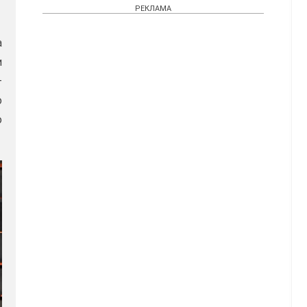
РЕКЛАМА
а
и
—
о
о