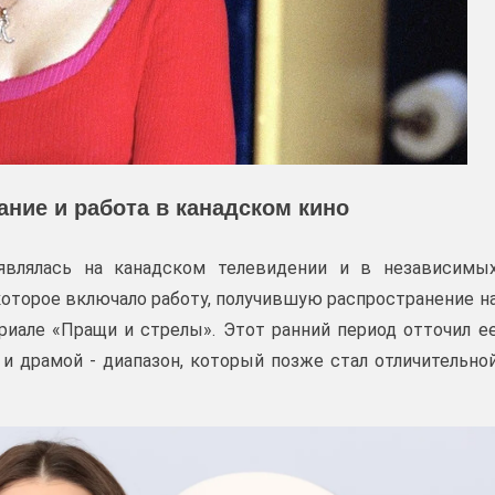
ние и работа в канадском кино
влялась на канадском телевидении и в независимы
оторое включало работу, получившую распространение н
риале «Пращи и стрелы». Этот ранний период отточил е
 драмой - диапазон, который позже стал отличительно