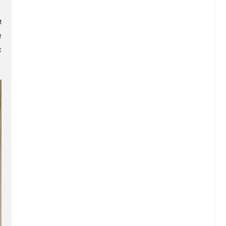
и
е
с